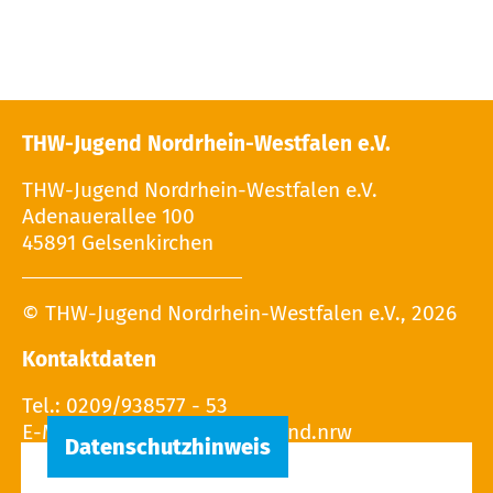
THW-Jugend Nordrhein-Westfalen e.V.
THW-Jugend Nordrhein-Westfalen e.V.
Adenauerallee 100
45891 Gelsenkirchen
© THW-Jugend Nordrhein-Westfalen e.V., 2026
Kontaktdaten
Tel.: 0209/938577 - 53
E-Mail: Leitung(at)THW-Jugend.nrw