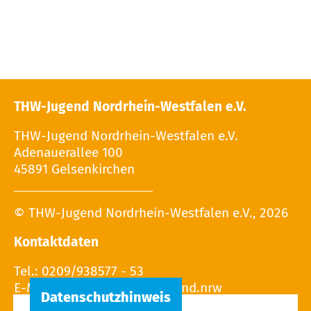
THW-Jugend Nordrhein-Westfalen e.V.
THW-Jugend Nordrhein-Westfalen e.V.
Adenauerallee 100
45891 Gelsenkirchen
© THW-Jugend Nordrhein-Westfalen e.V., 2026
Kontaktdaten
Tel.: 0209/938577 - 53
E-Mail: Leitung(at)THW-Jugend.nrw