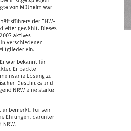
Die Erfolge spiegeln
ragte von Mülheim war
häftsführers der THW-
leiter gewählt. Dieses
 2007 aktives
 in verschiedenen
itglieder ein.
Er war bekannt für
ter. Er packte
 gemeinsame Lösung zu
tischen Geschicks und
ugend NRW eine starke
t unbemerkt. Für sein
he Ehrungen, darunter
d NRW.