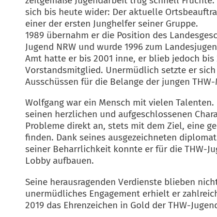
zeitgemäße Jugendarbeit trug schnell Früchte. 
sich bis heute wider: Der aktuelle Ortsbeauft
einer der ersten Junghelfer seiner Gruppe.
1989 übernahm er die Position des Landesgesc
Jugend NRW und wurde 1996 zum Landesjugend
Amt hatte er bis 2001 inne, er blieb jedoch bis
Vorstandsmitglied. Unermüdlich setzte er sich
Ausschüssen für die Belange der jungen THW-M
Wolfgang war ein Mensch mit vielen Talenten. 
seinen herzlichen und aufgeschlossenen Charak
Probleme direkt an, stets mit dem Ziel, eine
finden. Dank seines ausgezeichneten diploma
seiner Beharrlichkeit konnte er für die THW-J
Lobby aufbauen.
Seine herausragenden Verdienste blieben nich
unermüdliches Engagement erhielt er zahlreic
2019 das Ehrenzeichen in Gold der THW-Jugen